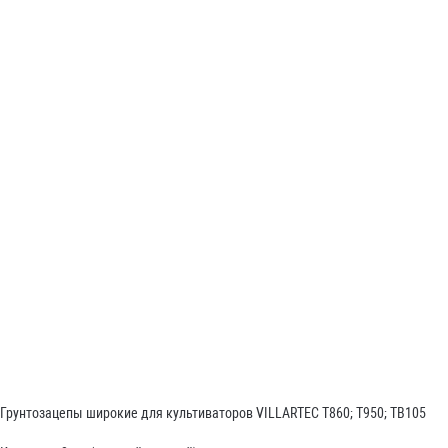
Грунтозацепы широкие для культиваторов VILLARTEC T860; T950; TB105