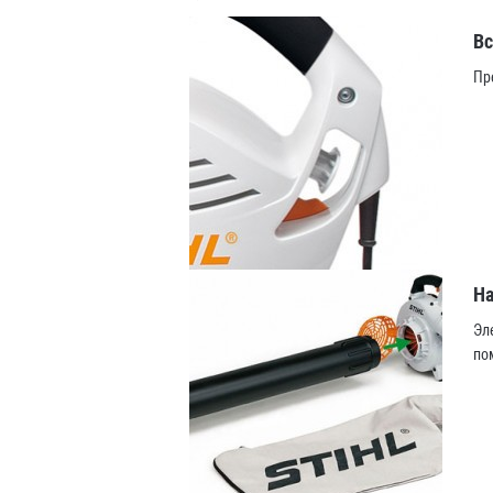
Вс
Пр
На
Эл
по