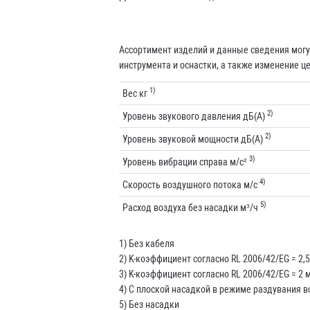
Ассортимент изделий и данные сведения могу
инструмента и оснастки, а также изменение ц
1)
Вес кг
2)
Уровень звукового давления дБ(A)
2)
Уровень звуковой мощности дБ(A)
3)
Уровень вибрации справа м/с²
4)
Скорость воздушного потока м/с
5)
Расход воздуха без насадки м³/ч
1) Без кабеля
2) K-коэффициент согласно RL 2006/42/EG = 2,5
3) K-коэффициент согласно RL 2006/42/EG = 2 м
4) С плоской насадкой в режиме раздувания в
5) Без насадки