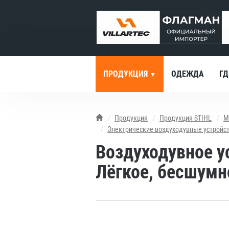
ПРОДУКЦИЯ
ОДЕЖДА
ГД
Продукция
Продукция STIHL
М
Электрические воздуходувные устройс
Воздуходувное у
Лёгкое, бесшумн