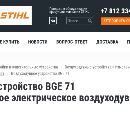
Продажа и обслуживание
+7 812 33
продукции компании STIHL
Отправить с
Е КУПИТЬ
НОВОСТИ
ВОПРОС-ОТВЕТ
ДОСТАВКА
П
ойки и очистительные устройства
Воздуходувные устройства и измельч
тва
Воздуходувное устройство BGE 71
стройство BGE 71
ое электрическое воздуходув