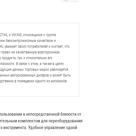
TIHL и VIKING, относящихся к группе
воим бескомпромиссным качеством и
L уважает своих потребителей и считает, что
е право на качественную всестороннюю
 продукта, так и относительно его
пасности. В связи с этим, а также в целях
одукция данных торговых марок реализуется
ванных авторизованных дилеров и может быть
дственно в помещении одного из магазинов.
пользования в непосредственной близости от
нительным комплектом для переоборудования
з инструмента. Удобное управление одной