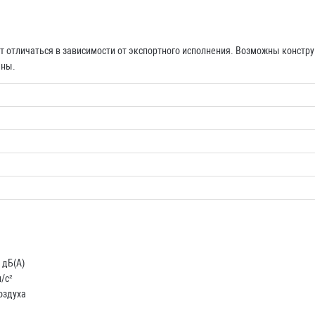
т отличаться в зависимости от экспортного исполнения. Возможны конст
ены.
 дБ(A)
/с²
оздуха