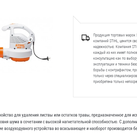
Продукция торговых марок S
компаний STIHL, ценится с
надежностью. Компания STIH
каждый из них имеет полно
консультацию как по выбору
эксплуатации и техники безо
борьбы с контрафактом, пр
только через специализиро
приобретена только непосре
ойство для удаления листвы или остатков травы, предназначенное для ис
овня шума в сочетании с высокой нагнетательной способностью. С допол
е воздуходувного устройства во всасывающее и наоборот производится бе