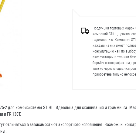
Продукция торговых марок S
компаний STIHL, ценится с
надежностью. Компания STIH
каждый из них имеет полно
консультацию как по выбору
эксплуатации и техники безо
борьбы с контрафактом, пр
только через специализиро
приобретена только непосре
25-2 для комбисистемы STIHL. Идеальна для скашивания и тримминга. Масс
 и FR 130T.
гут отличаться в зависимости от экспортного исполнения. Возможны конс
ены.