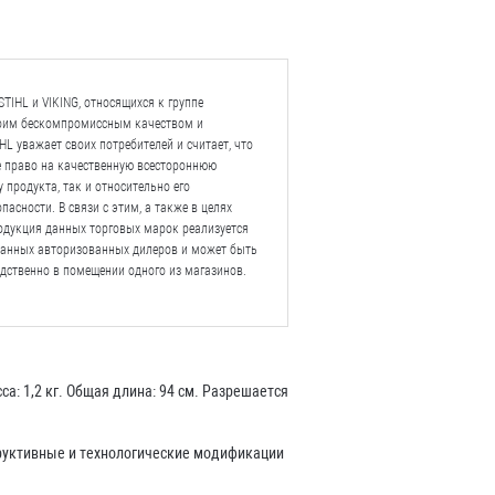
TIHL и VIKING, относящихся к группе
воим бескомпромиссным качеством и
L уважает своих потребителей и считает, что
е право на качественную всестороннюю
 продукта, так и относительно его
пасности. В связи с этим, а также в целях
одукция данных торговых марок реализуется
ванных авторизованных дилеров и может быть
дственно в помещении одного из магазинов.
а: 1,2 кг. Общая длина: 94 см. Разрешается
труктивные и технологические модификации