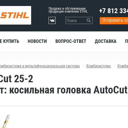
Продажа и обслуживание
+7 812 33
продукции компании STIHL
Отправить с
Е КУПИТЬ
НОВОСТИ
ВОПРОС-ОТВЕТ
ДОСТАВКА
П
омбисистема и мультифункциональная система
Комбисистема
Комби
Cut 25-2
: косильная головка AutoCut