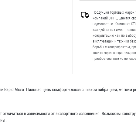
Продукция торговых марок S
компаний STIHL, ценится с
надежностью. Компания STIH
каждый из них имеет полно
консультацию как по выбору
эксплуатации и техники безо
борьбы с контрафактом, пр
только через специализиро
приобретена только непосре
и Rapid Micro. Пильная цепь комфорт-класса с низкой вибрацией, мягким 
т отличаться в зависимости от экспортного исполнения. Возможны конст
ены.