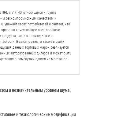
TIHL и VIKING, относящихся к группе
воим бескомпромиссным качеством и
L уважает своих потребителей и считает, что
е право на качественную всестороннюю
 продукта, так и относительно его
пасности. В связи с этим, а также в целях
одукция данных торговых марок реализуется
ванных авторизованных дилеров и может быть
дственно в помещении одного из магазинов.
резом и незначительным уровнем шума.
руктивные и технологические модификации