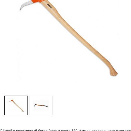
Лёгкий и практичный багор (весом всего 580 г) из высокопрочного алюмин