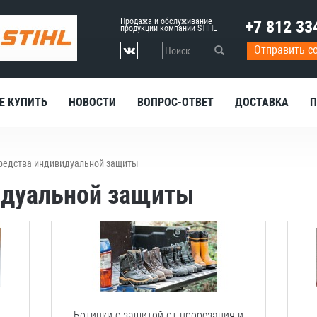
Продажа и обслуживание
+7 812 33
продукции компании STIHL
Отправить с
Е КУПИТЬ
НОВОСТИ
ВОПРОС-ОТВЕТ
ДОСТАВКА
П
редства индивидуальной защиты
идуальной защиты
Ботинки
с
защитой
от
прорезания
и