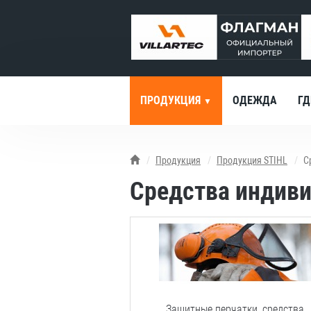
ПРОДУКЦИЯ
ОДЕЖДА
ГД
Продукция
Продукция STIHL
С
Средства индив
Защитные
перчатки,
средства